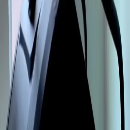
Horários da academia
Contato
Comodidades
Todas as informações são fornecidas pela academia
parceira e a TotalPass não tem qualquer
responsabilidade sobre informações incorretas. Caso
hajam dúvidas, entrar em contato diretamente com a
academia.