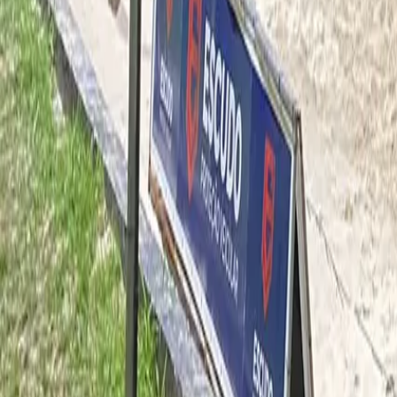
Horários da academia
Contato
Comodidades
Todas as informações são fornecidas pela academia par
entrar em contato diretamente com a academia.
Gostou dessa academia?
São mais de 35.000 pelo Brasil
Cadastre-se