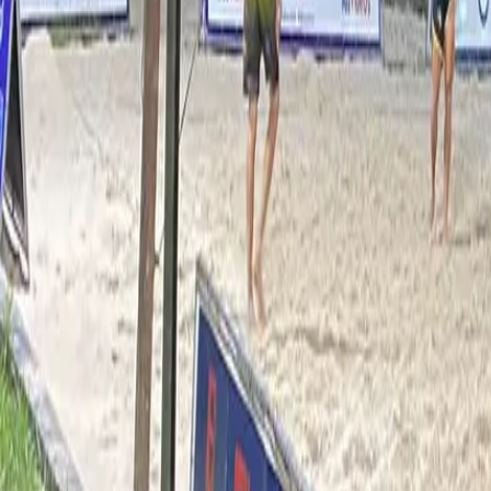
E9 Treinamento
Avenida Radial C, 092, Clube Arsenal
Futevôlei
1/6
Aberta agora
06:00 às 21:00
Mais horários
Modalidades e planos