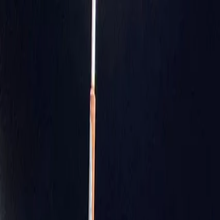
Início