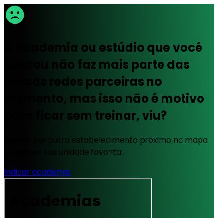
A academia ou estúdio que você
buscou não faz mais parte das
nossas redes parceiras no
momento, mas isso não é motivo
para ficar sem treinar, viu?
Busque por outro estabelecimento próximo no mapa
ou indique sua unidade favorita:
Indicar academia