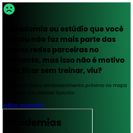
A academia ou estúdio que você
buscou não faz mais parte das
nossas redes parceiras no
momento, mas isso não é motivo
para ficar sem treinar, viu?
Busque por outro estabelecimento próximo no mapa
ou indique sua unidade favorita:
Indicar academia