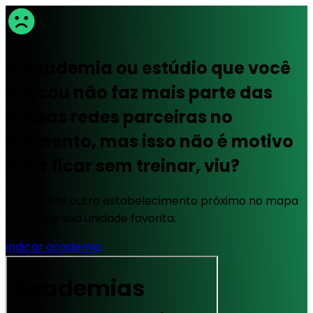
A academia ou estúdio que você
buscou não faz mais parte das
nossas redes parceiras no
momento, mas isso não é motivo
para ficar sem treinar, viu?
Busque por outro estabelecimento próximo no mapa
ou indique sua unidade favorita:
Indicar academia