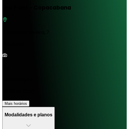
Ilha Point - Copacabana
R Xavier da Silveira, 7
Funcional
1/0
Aberta agora
06:00 às 22:00
Mais horários
Modalidades e planos