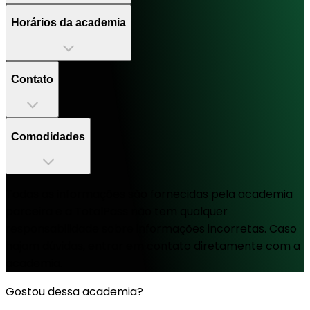
Horários da academia
Contato
Comodidades
Todas as informações são fornecidas pela academia
parceira e a TotalPass não tem qualquer
responsabilidade sobre informações incorretas. Caso
hajam dúvidas, entrar em contato diretamente com a
academia.
Gostou dessa academia?