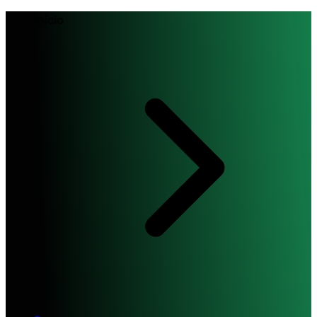
Início