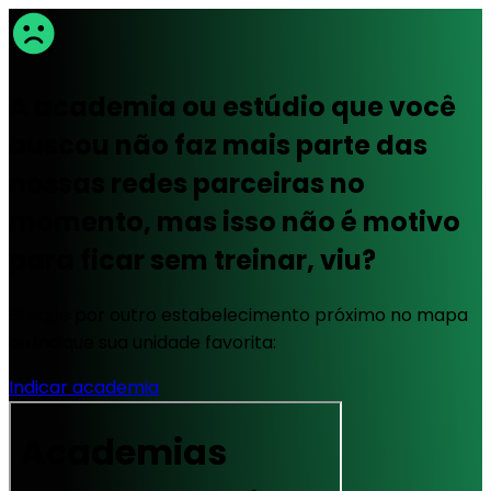
A academia ou estúdio que você
buscou não faz mais parte das
nossas redes parceiras no
momento, mas isso não é motivo
para ficar sem treinar, viu?
Busque por outro estabelecimento próximo no mapa
ou indique sua unidade favorita:
Indicar academia