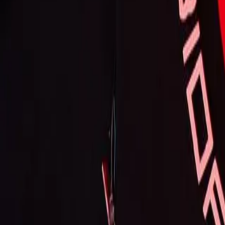
Bio Fit Academia
R do Fio, 65
Musculação
Corrida na Esteira
1/9
Fechado agora
Mais horários
Modalidades e planos