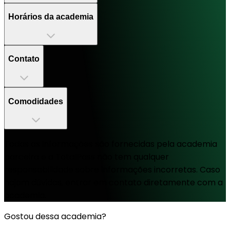
Horários da academia
Contato
Comodidades
Todas as informações são fornecidas pela academia
parceira e a TotalPass não tem qualquer
responsabilidade sobre informações incorretas. Caso
hajam dúvidas, entrar em contato diretamente com a
academia.
Gostou dessa academia?