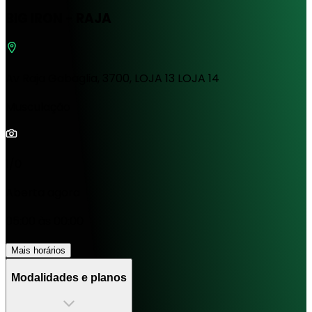
BIG IRON - RAJA
Av Raja Gabaglia, 3700, LOJA 13 LOJA 14
Musculação
1/0
Aberta agora
05:00 às 00:00
Mais horários
Modalidades e planos