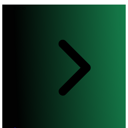
Início