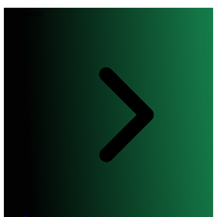
Início