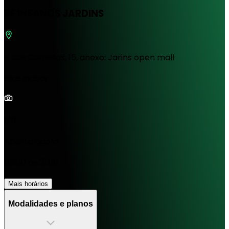
BE INSANOS JARDINS
R das Camelias, 15, anexo: Jarins open mall
Bike Indoor
1/0
Aberta agora
05:00 às 21:00
Mais horários
Modalidades e planos