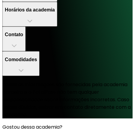
Horários da academia
Contato
Comodidades
Todas as informações são fornecidas pela academia
parceira e a TotalPass não tem qualquer
responsabilidade sobre informações incorretas. Caso
hajam dúvidas, entrar em contato diretamente com a
academia.
Gostou dessa academia?