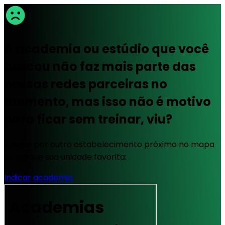
A academia ou estúdio que você
buscou não faz mais parte das
nossas redes parceiras no
momento, mas isso não é motivo
para ficar sem treinar, viu?
Busque por outro estabelecimento próximo no mapa
ou indique sua unidade favorita:
Indicar academia