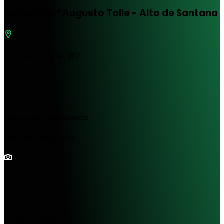
Action 360° Augusto Tolle - Alto de Santana
R Augusto Tolle, 187
Funcional
Pilates
Massagem Relaxante
Eletroestimulação
1/0
Aberta agora
05:30 às 22:30