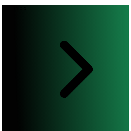
Início