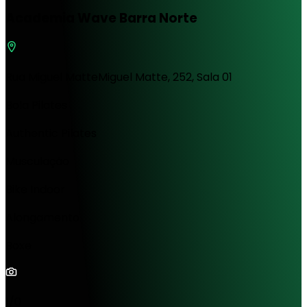
Academia Wave Barra Norte
Rua Miguel MatteMiguel Matte, 252, Sala 01
Bola Pilates
Authentic Pilates
Musculação
Bike Indoor
Alongamento
Boxe
1/0