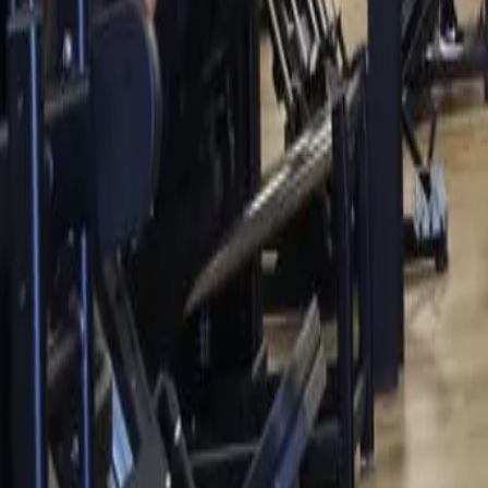
ACADEMIA PAULO BEDEU BEACH
R. Jordão de Oliveira, 1055
Ritmos
Fit Dance
Musculação
Bike Indoor
Yoga
Jump
Pump