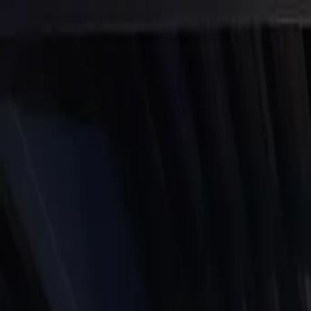
Início