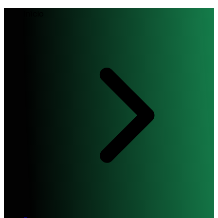
Início