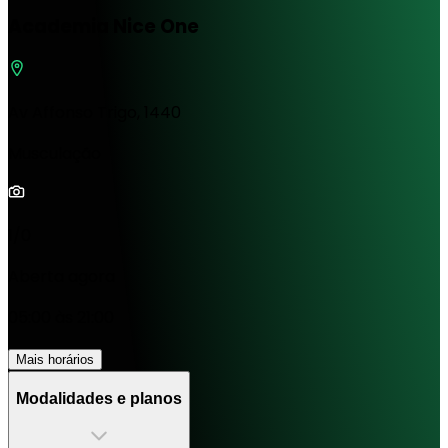
Academia Nice One
Av Affonso Trigo, 1440
Musculação
1/0
Aberta agora
05:00 às 21:00
Mais horários
Modalidades e planos