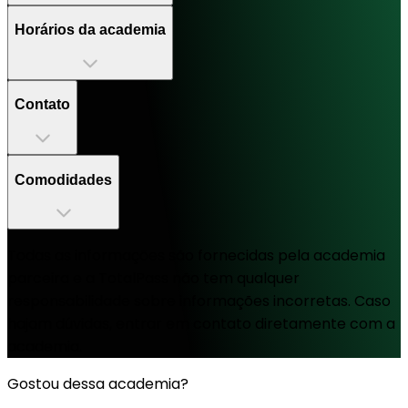
Horários da academia
Contato
Comodidades
Todas as informações são fornecidas pela academia
parceira e a TotalPass não tem qualquer
responsabilidade sobre informações incorretas. Caso
hajam dúvidas, entrar em contato diretamente com a
academia.
Gostou dessa academia?