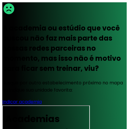
A academia ou estúdio que você
buscou não faz mais parte das
nossas redes parceiras no
momento, mas isso não é motivo
para ficar sem treinar, viu?
Busque por outro estabelecimento próximo no mapa
ou indique sua unidade favorita:
Indicar academia