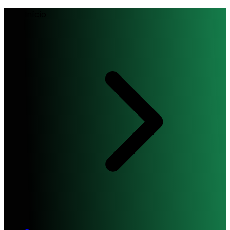
Início