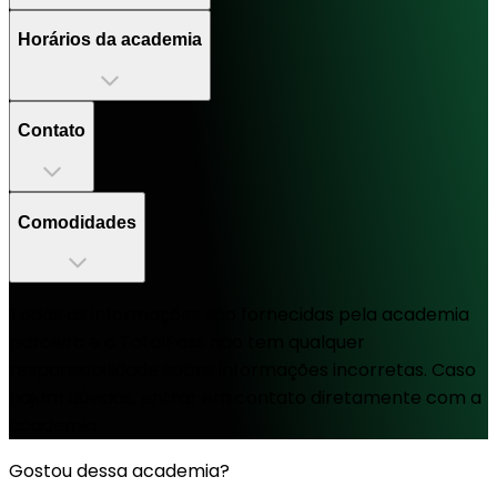
Horários da academia
Contato
Comodidades
Todas as informações são fornecidas pela academia
parceira e a TotalPass não tem qualquer
responsabilidade sobre informações incorretas. Caso
hajam dúvidas, entrar em contato diretamente com a
academia.
Gostou dessa academia?