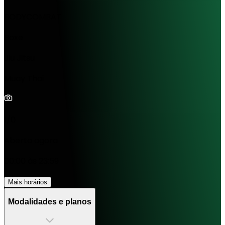
BODYCOMBAT
Boxe
Jiu Jitsu
Muay Thai
1/0
Aberta agora
00:00 às 23:59
Mais horários
Modalidades e planos