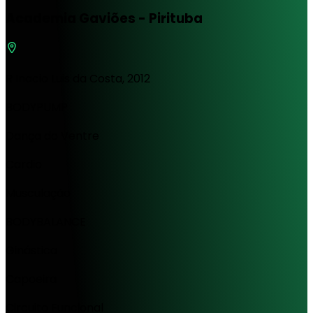
Academia Gaviões - Pirituba
R Inacio Luis da Costa, 2012
BODYPUMP
Dança do Ventre
Cardio
Musculação
BODYBALANCE
Ginástica
Capoeira
Circuito Funcional