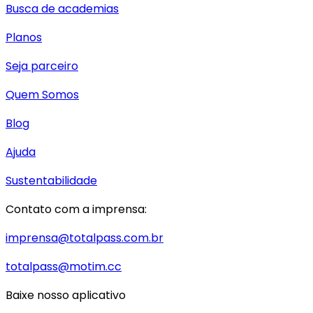
Busca de academias
Planos
Seja parceiro
Quem Somos
Blog
Ajuda
Sustentabilidade
Contato com a imprensa:
imprensa@totalpass.com.br
totalpass@motim.cc
Baixe nosso aplicativo