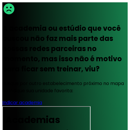
A academia ou estúdio que você
buscou não faz mais parte das
nossas redes parceiras no
momento, mas isso não é motivo
para ficar sem treinar, viu?
Busque por outro estabelecimento próximo no mapa
ou indique sua unidade favorita:
Indicar academia