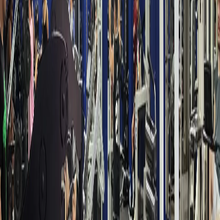
Todas as informações são fornecidas pela academia
parceira e a TotalPass não tem qualquer
responsabilidade sobre informações incorretas. Caso
hajam dúvidas, entrar em contato diretamente com a
academia.
Gostou dessa academia?
São mais de 35.000 pelo Brasil
Cadastre-se