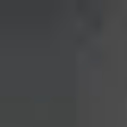
Início