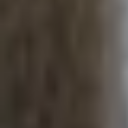
Hip-Hop
Jazz
Ballet Clássico
Fit Dance
Dança Livre
Pilates
Strong by Zumba
swimming_kids
aquarobics
Sapateado
Aula de Natação