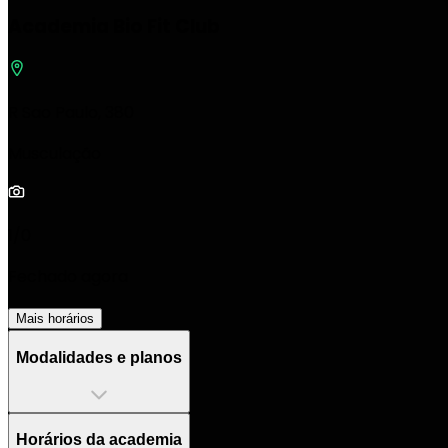
Academia Bio Fit Club
R Sao Paulo, 380
Musculação
1/0
Fechado agora
Mais horários
Modalidades e planos
Horários da academia