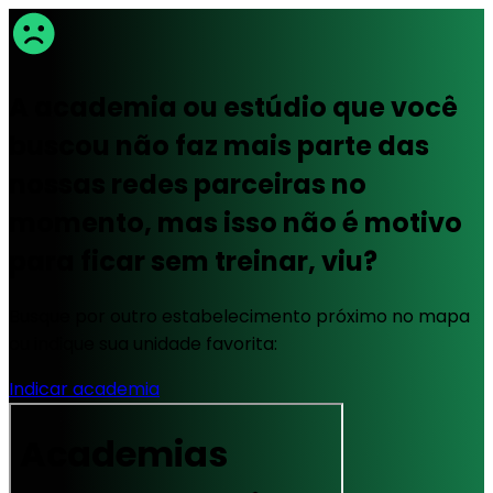
A academia ou estúdio que você
buscou não faz mais parte das
nossas redes parceiras no
momento, mas isso não é motivo
para ficar sem treinar, viu?
Busque por outro estabelecimento próximo no mapa
ou indique sua unidade favorita:
Indicar academia