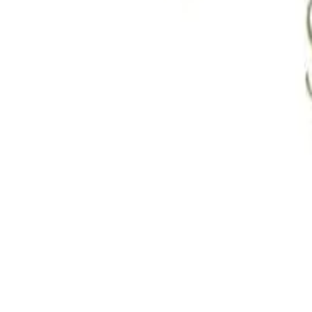
Welt Spa And Beauty Clinic Park Point
PASEO DE LOS LEONES, 99
Massagem Relaxante
1/1
Cerrado ahora
Horarios disponibles
Actividades y planes
Horarios disponibles