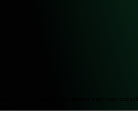
ociado y TotalPass no tiene ninguna responsabilidad sobr
mnasio.