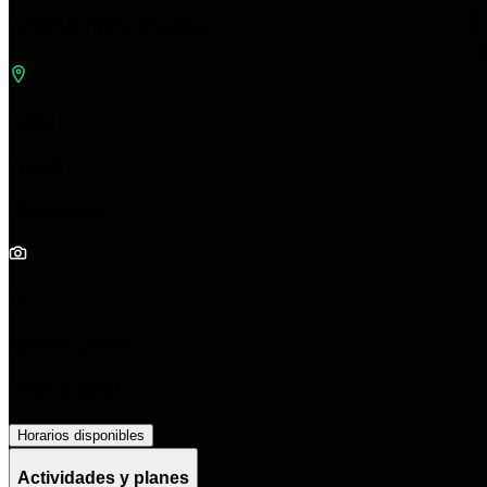
197514TTP - Kenko
calle, 1
Tennis
Bike Indoor
1/0
Abierto ahora
00:00 a 23:59
Horarios disponibles
Actividades y planes