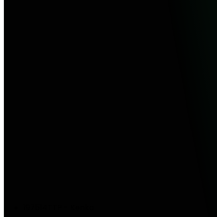
197514TTP - Kenko