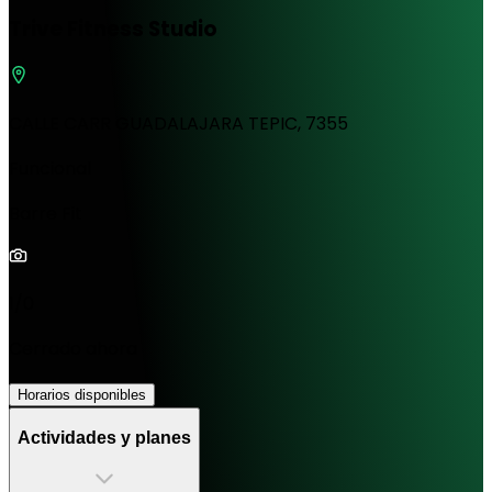
Trive Fitness Studio
CALLE CARR GUADALAJARA TEPIC, 7355
Funcional
Barre Fit
1/0
Cerrado ahora
Horarios disponibles
Actividades y planes