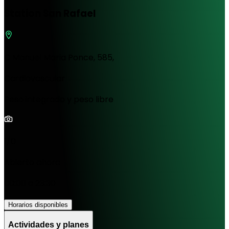
Station San Rafael
C Manuel Maria Ponce, 585,
Cardiovascular
Peso integrado y peso libre
1/0
Abierto ahora
00:00 a 23:30
Horarios disponibles
Actividades y planes