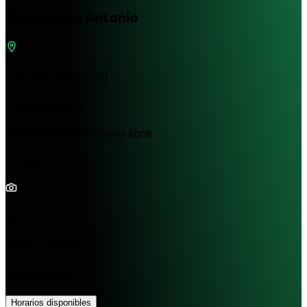
Station San Antonio
P de San Juan, 1250
Cardiovascular
Peso integrado y peso libre
Crossfit
1/0
Abierto ahora
00:30 a 00:00
Horarios disponibles