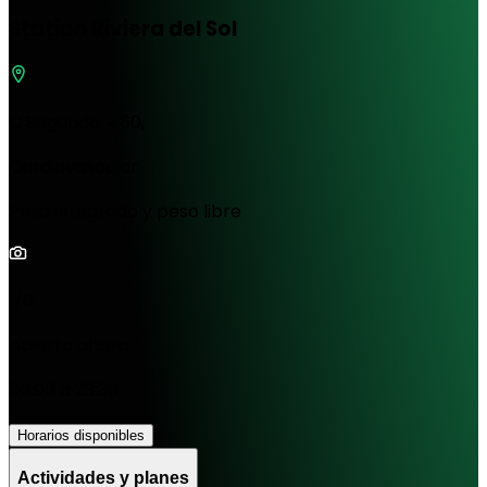
Station Riviera del Sol
C Segunda, 460,
Cardiovascular
Peso integrado y peso libre
1/0
Abierto ahora
00:00 a 23:30
Horarios disponibles
Actividades y planes