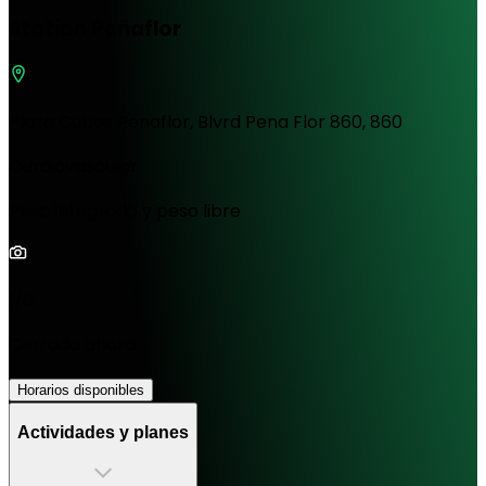
Station Peñaflor
Plaza Cubos Penaflor, Blvrd Pena Flor 860, 860
Cardiovascular
Peso integrado y peso libre
1/0
Cerrado ahora
Horarios disponibles
Actividades y planes