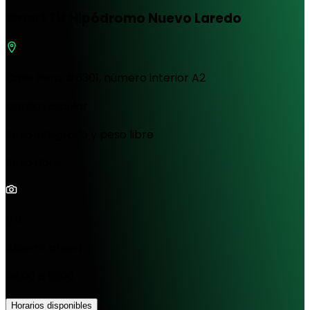
Smart Fit Hipódromo Nuevo Laredo
Calle Peru, #6301, número interior A2
Cardiovascular
Peso integrado y peso libre
Peso Libre
1/0
Abierto ahora
08:00 a 16:00
Horarios disponibles