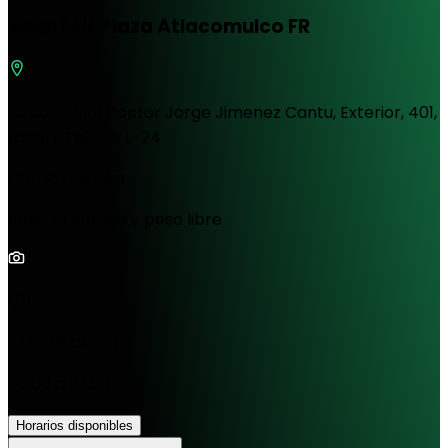
Smart Fit Plaza Atlacomulco FR
Circuito Vial Doctor Jorge Jimenez Cantu, Exterior, 401,
Local ATL0024 L-24
Cardiovascular
Peso integrado y peso libre
1/0
Abierto ahora
06:00 a 23:00
Horarios disponibles