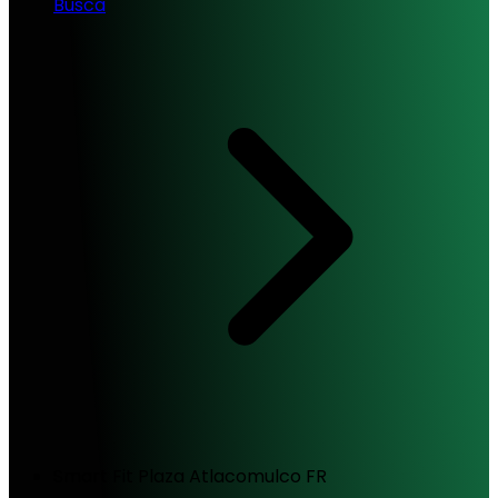
Busca
Smart Fit Plaza Atlacomulco FR