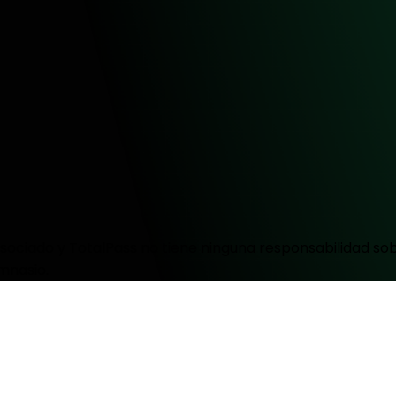
ociado y TotalPass no tiene ninguna responsabilidad sobr
mnasio.