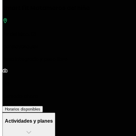
Smart Fit Matamoros del niño
Av del Nino, 121
Cardiovascular
Peso integrado y peso libre
1/0
Cerrado ahora
Horarios disponibles
Actividades y planes