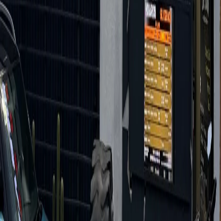
Regístrate
Sobre TotalPass
Para Empresas
Para Aliados
Colaboradores