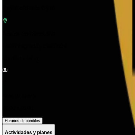
Rey Golden's Gym
Plan de Los Olivos, 542
Peso integrado y peso libre
Cardio Training
1/1
Abierto ahora
06:00 a 23:00
Horarios disponibles
Actividades y planes