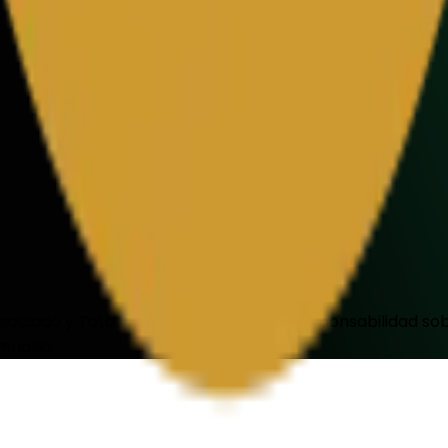
ociado y TotalPass no tiene ninguna responsabilidad sobr
mnasio.