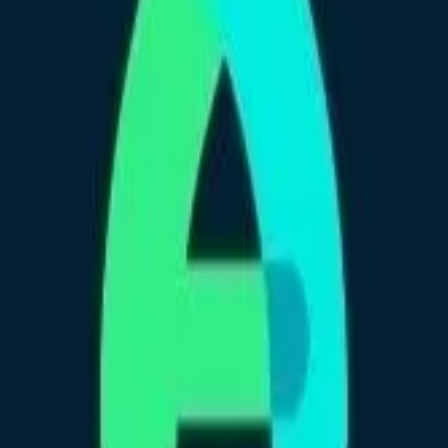
ociado y TotalPass no tiene ninguna responsabilidad sobr
mnasio.