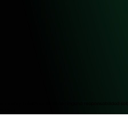
ociado y TotalPass no tiene ninguna responsabilidad sobr
mnasio.