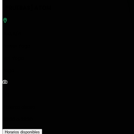
[PRUEBAS] ATOM
Rua, s/n
Power Yoga
Hot Yoga
Yoga
1/0
Abierto ahora
00:00 a 23:30
Horarios disponibles