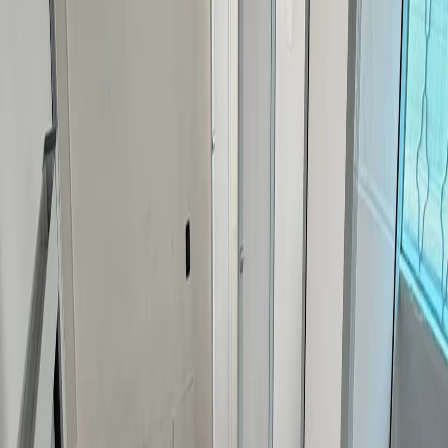
New Fit Azcapotzalco
CJON BRAVO, 18
Peso integrado y peso libre
Cardio
1/6
Cerrado ahora
Horarios disponibles
Actividades y planes