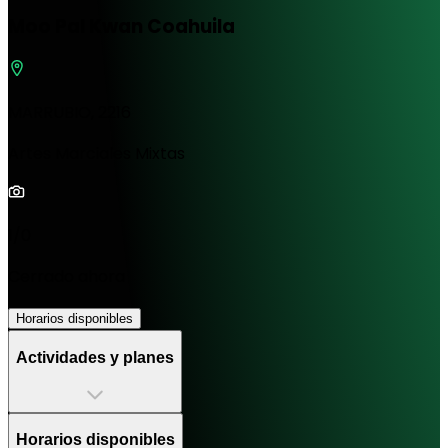
Moo Pal Kwan Coahuila
MARRUBIO, 2216
Artes Marciales Mixtas
1/0
Cerrado ahora
Horarios disponibles
Actividades y planes
Horarios disponibles