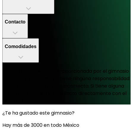
Contacto
Comodidades
Toda la información es proporcionada por el gimnasio
asociado y TotalPass no tiene ninguna responsabilidad
sobre alguna información incorrecta. Si tiene alguna
pregunta, póngase en contacto directamente con el
gimnasio.
¿Te ha gustado este gimnasio?
Hay más de 3000 en todo México