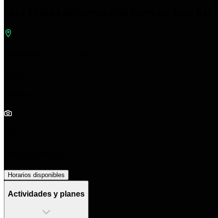
Love Pilates Reformer And Barre By Sara Gzz
Palmares Sur, Local 54
Barre
Pilates
1/0
Cerrado ahora
Horarios disponibles
Actividades y planes