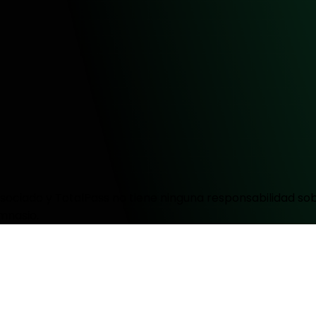
ociado y TotalPass no tiene ninguna responsabilidad sobr
mnasio.