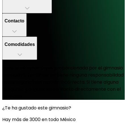
Contacto
Comodidades
Toda la información es proporcionada por el gimnasio
asociado y TotalPass no tiene ninguna responsabilidad
sobre alguna información incorrecta. Si tiene alguna
pregunta, póngase en contacto directamente con el
gimnasio.
¿Te ha gustado este gimnasio?
Hay más de 3000 en todo México