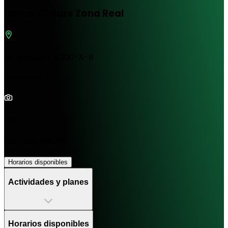
House Of Bars Zona Real
Av Aviacion, 4200-A-B
Funcional
1/0
Cerrado ahora
Horarios disponibles
Actividades y planes
Horarios disponibles