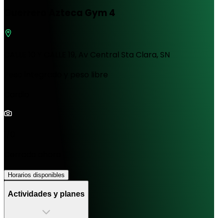
Guerrero Azteca Gym 4
CALLE 10 Y CALLE 19, Av Central Sta Clara, SN
Peso integrado y peso libre
Cardio
1/0
Cerrado ahora
Horarios disponibles
Actividades y planes