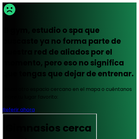
El gym, estudio o spa que
buscaste ya no forma parte de
nuestra red de aliados por el
momento, pero eso no significa
que tengas que dejar de entrenar.
Busca otro espacio cercano en el mapa o cuéntanos
sobre tu lugar favorito:
Referir ahora