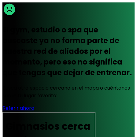
El gym, estudio o spa que
buscaste ya no forma parte de
nuestra red de aliados por el
momento, pero eso no significa
que tengas que dejar de entrenar.
Busca otro espacio cercano en el mapa o cuéntanos
sobre tu lugar favorito:
Referir ahora