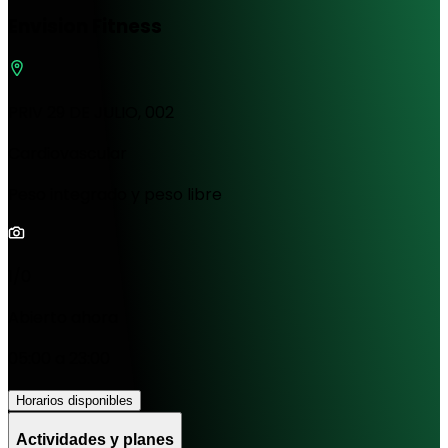
Envision Fitness
PRIV 29 DE JULIO, 002
Cardiovascular
Peso integrado y peso libre
1/0
Abierto ahora
05:00 a 23:00
Horarios disponibles
Actividades y planes