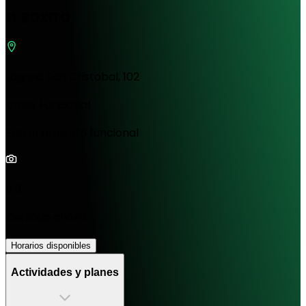
EL BOXITO
Laguna San Cristobal, 102
Cross Funcional
Entrenamiento funcional
1/0
Cerrado ahora
Horarios disponibles
Actividades y planes