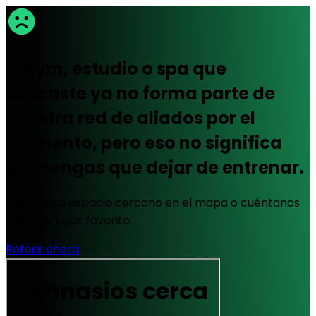
El gym, estudio o spa que
buscaste ya no forma parte de
nuestra red de aliados por el
momento, pero eso no significa
que tengas que dejar de entrenar.
Busca otro espacio cercano en el mapa o cuéntanos
sobre tu lugar favorito:
Referir ahora