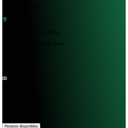
Contiguo MX
AVENIDA CAMELINA, 754A
Peso integrado y peso libre
Cardio
Funcional
1/0
Abierto ahora
06:00 a 22:00
Horarios disponibles