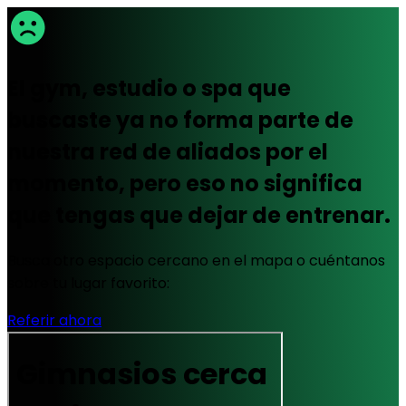
El gym, estudio o spa que
buscaste ya no forma parte de
nuestra red de aliados por el
momento, pero eso no significa
que tengas que dejar de entrenar.
Busca otro espacio cercano en el mapa o cuéntanos
sobre tu lugar favorito:
Referir ahora