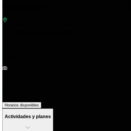
Blackwolves CF
CALLE RTNO LAGUNA AZUL SUR, 1
Funcional
Crossfit
1/0
Cerrado ahora
Horarios disponibles
Actividades y planes