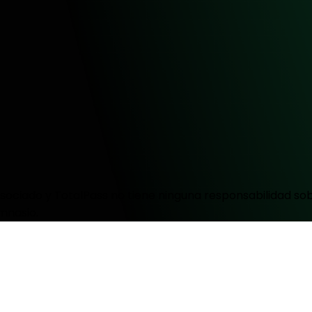
ociado y TotalPass no tiene ninguna responsabilidad sobr
mnasio.