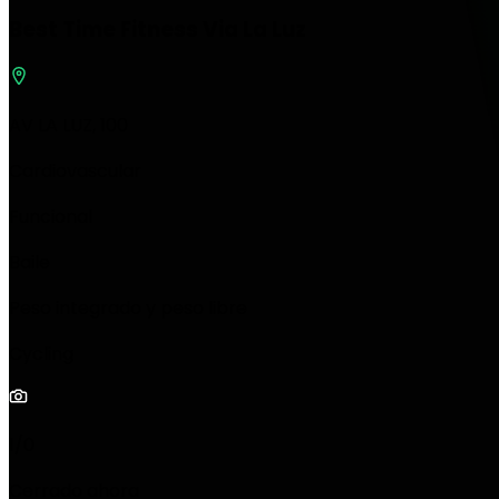
Best Time Fitness Via La Luz
AV LA LUZ, 100
Cardiovascular
Funcional
Baile
Peso integrado y peso libre
Cycling
1/0
Cerrado ahora