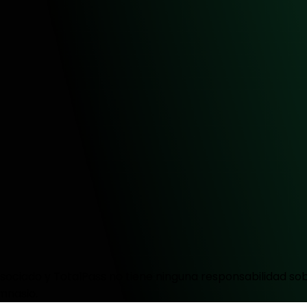
ociado y TotalPass no tiene ninguna responsabilidad sobr
mnasio.